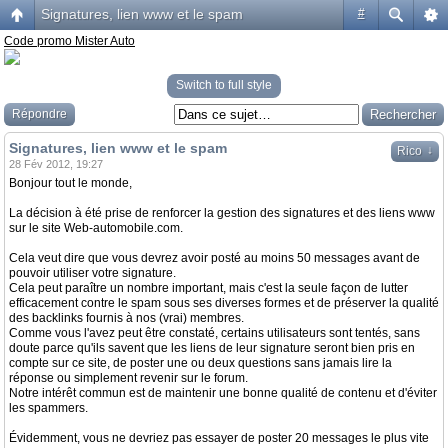
Signatures, lien www et le spam
#
Code promo Mister Auto
Switch to full style
Répondre
Signatures, lien www et le spam
↓
Rico
28 Fév 2012, 19:27
Bonjour tout le monde,
La décision à été prise de renforcer la gestion des signatures et des liens www
sur le site Web-automobile.com.
Cela veut dire que vous devrez avoir posté au moins 50 messages avant de
pouvoir utiliser votre signature.
Cela peut paraître un nombre important, mais c'est la seule façon de lutter
efficacement contre le spam sous ses diverses formes et de préserver la qualité
des backlinks fournis à nos (vrai) membres.
Comme vous l'avez peut être constaté, certains utilisateurs sont tentés, sans
doute parce qu'ils savent que les liens de leur signature seront bien pris en
compte sur ce site, de poster une ou deux questions sans jamais lire la
réponse ou simplement revenir sur le forum.
Notre intérêt commun est de maintenir une bonne qualité de contenu et d'éviter
les spammers.
Évidemment, vous ne devriez pas essayer de poster 20 messages le plus vite