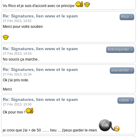
Vu Rico et je suis d'accord avec ce principe
Re: Signatures, lien www et le spam
↓
Rico
27 Fév 2013, 14:52
Merci pour votre soutien
Re: Signatures, lien www et le spam
↓
tintinreporter
27 Fév 2013, 14:53
No soucis ça marche..
Re: Signatures, lien www et le spam
↓
jeanalvitre
27 Fév 2013, 15:34
Ok j'ai pris note.
Merci
Re: Signatures, lien www et le spam
↓
catoki
27 Fév 2013, 15:50
Ok pour moi !
je croix que j'ai + de 50 ........ heu .... j'peux garder le mien.