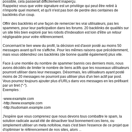
possible, cela passerait difficilement inaperçu.
Rappelez vous que votre signature est un privilège qui peut être retiré à
n'importe quel moment, et qu'il n'est pas bon de perdre des centaines de
backlinks d'un coup.
Offrir des backlinks et une façon de remercier les vrai utilisateurs, pas les
spammers, pour leur participation dans les forums. 20 backlinks de qualités sur
un site très bien exploré par les robots d'indexation est loin d'être un retour
négligeable pour votre référencement.
Concernant le lien www du profil, la décision est d'avoir posté au moins 50
messages avant qu'il ne s'affiche. Pour les mêmes raisons que précédemment,
mais vous obtiendrez ces backlinks (de bonne qualité également) plus vite.
Face à une montée du nombre de spammer bannis ces derniers mois, nous
avons décidés de limiter le nombre de liens actifs que les nouveaux utilisateurs
pourront utiliser dans leur messages. Désormais, les utilisateurs ayant posté
moins de 20 messages ne pourront pas utiliser plus d'un lien actif par post.
Vous pourrez toujours ajouter plus d'URLs dans vos messages en les préfixant
par un tiret ("-").
Exemples :
-www.example.com
-http://www.example.com
-http://sudomain.example.com
J'espère que vous comprenez que nous devons tous combattre le spam, la
solution radicale aurait été de désactiver tout bonnement ces liens, ou
simplement utiliser un meta nofollow, mais c'est bien l'essence de ce projet que
d'optimiser le référencement de nos sites, alors ...