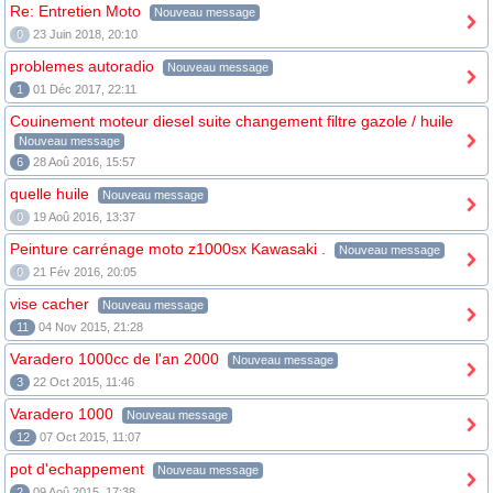
Re: Entretien Moto
Nouveau message
0
23 Juin 2018, 20:10
problemes autoradio
Nouveau message
1
01 Déc 2017, 22:11
Couinement moteur diesel suite changement filtre gazole / huile
Nouveau message
6
28 Aoû 2016, 15:57
quelle huile
Nouveau message
0
19 Aoû 2016, 13:37
Peinture carrénage moto z1000sx Kawasaki .
Nouveau message
0
21 Fév 2016, 20:05
vise cacher
Nouveau message
11
04 Nov 2015, 21:28
Varadero 1000cc de l'an 2000
Nouveau message
3
22 Oct 2015, 11:46
Varadero 1000
Nouveau message
12
07 Oct 2015, 11:07
pot d'echappement
Nouveau message
2
09 Aoû 2015, 17:38