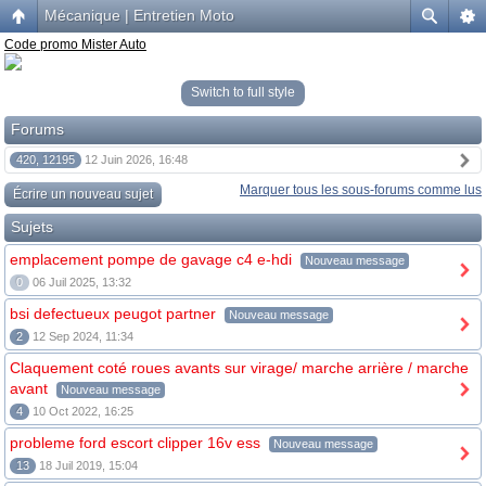
Mécanique | Entretien Moto
Code promo Mister Auto
Switch to full style
Forums
420, 12195
12 Juin 2026, 16:48
Marquer tous les sous-forums comme lus
Écrire un nouveau sujet
Sujets
emplacement pompe de gavage c4 e-hdi
Nouveau message
0
06 Juil 2025, 13:32
bsi defectueux peugot partner
Nouveau message
2
12 Sep 2024, 11:34
Claquement coté roues avants sur virage/ marche arrière / marche
avant
Nouveau message
4
10 Oct 2022, 16:25
probleme ford escort clipper 16v ess
Nouveau message
13
18 Juil 2019, 15:04