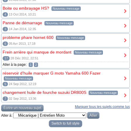
Boite ou embrayage HS?
Nouveau message
4
13 Oct 2014, 10:21
Panne de démarrage
Nouveau message
3
14 Jan 2014, 12:35
probleme phare hornet 600
Nouveau message
6
05 Avr 2013, 17:18
Frein arrière qui manque de mordant
Nouveau message
17
28 Déc 2012, 22:51
Aller à la page:
1
2
réservoir d'huile marquer G moto Yamaha 600 Fazer
Nouveau message
5
24 Sep 2012, 12:19
changement huile de fourche suzuki DR800S
Nouveau message
7
02 Sep 2012, 13:36
Marquer tous les sujets comme lus
Écrire un nouveau sujet
Aller à:
Switch to full style