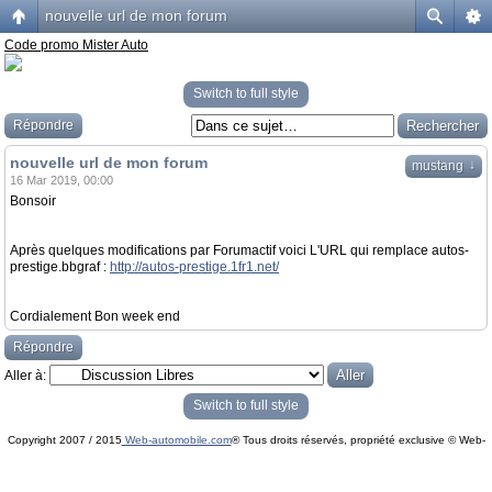
nouvelle url de mon forum
Code promo Mister Auto
Switch to full style
Répondre
nouvelle url de mon forum
↓
mustang
16 Mar 2019, 00:00
Bonsoir
Après quelques modifications par Forumactif voici L'URL qui remplace autos-
prestige.bbgraf :
http://autos-prestige.1fr1.net/
Cordialement Bon week end
Répondre
Aller à:
Switch to full style
Copyright 2007 / 2015
Web-automobile.com
® Tous droits réservés, propriété exclusive © Web-
Powered by
phpBB
© phpBB Group.
automobile.com
phpBB Mobile / SEO by
Artodia
.