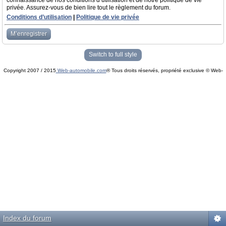
connaissance de nos conditions d’utilisation et de notre politique de vie
privée. Assurez-vous de bien lire tout le règlement du forum.
Conditions d’utilisation
|
Politique de vie privée
M’enregistrer
Switch to full style
Copyright 2007 / 2015
Web-automobile.com
® Tous droits réservés, propriété exclusive © Web-
Powered by
phpBB
© phpBB Group.
automobile.com
phpBB Mobile / SEO by
Artodia
.
Index du forum