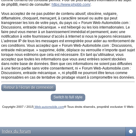
comme contenu ou conduite permis. Pour de plus amples informations au sujet
de phpBB, merci de consulter:
https://www.phpbb.com/
.
Vous acceptez de ne pas publier de contenu abusif, obscène, vulgaire,
diffamatoire, choquant, menaçant, à caractère sexuel ou autre qui peut
transgresser les lois de votre pays, du pays où « Forum Web-Automobile.com :
Discussions, entraide mécanique. » est hébergé ou les lois internationales. Le
faire peut vous mener à un bannissement immédiat et permanent, avec une
notification à votre fournisseur d’accès à Internet si nous le jugeons nécessaire.
L’adresse IP de tous les messages est enregistrée pour aider au renforcement de
ces conditions. Vous acceptez que « Forum Web-Automobile.com : Discussions,
entraide mécanique. » supprime, édite, déplace ou verrouille n’importe quel sujet
lorsque nous estimons que cela est nécessaire. En tant qu’utilisateur, vous
acceptez que toutes les informations que vous avez entrées soient stockées
dans notre base de données. Bien que ces informations ne soient pas diffusées
à une tierce partie sans votre consentement, ni « Forum Web-Automobile.com :
Discussions, entraide mécanique. », ni phpBB ne pourront être tenus comme
responsables en cas de tentative de piratage visant à compromettre les données.
Retour à l’écran de connexion
Switch to full style
Copyright 2007 / 2015
Web-automobile.com
® Tous droits réservés, propriété exclusive © Web-
Powered by
phpBB
© phpBB Group.
automobile.com
phpBB Mobile / SEO by
Artodia
.
Index du forum