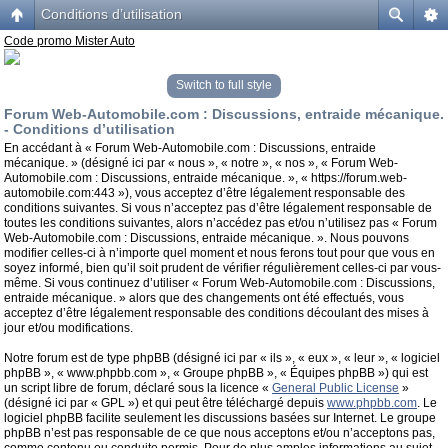
Conditions d’utilisation
Code promo Mister Auto
Switch to full style
Forum Web-Automobile.com : Discussions, entraide mécanique.
- Conditions d’utilisation
En accédant à « Forum Web-Automobile.com : Discussions, entraide
mécanique. » (désigné ici par « nous », « notre », « nos », « Forum Web-
Automobile.com : Discussions, entraide mécanique. », « https://forum.web-
automobile.com:443 »), vous acceptez d’être légalement responsable des
conditions suivantes. Si vous n’acceptez pas d’être légalement responsable de
toutes les conditions suivantes, alors n’accédez pas et/ou n’utilisez pas « Forum
Web-Automobile.com : Discussions, entraide mécanique. ». Nous pouvons
modifier celles-ci à n’importe quel moment et nous ferons tout pour que vous en
soyez informé, bien qu’il soit prudent de vérifier régulièrement celles-ci par vous-
même. Si vous continuez d’utiliser « Forum Web-Automobile.com : Discussions,
entraide mécanique. » alors que des changements ont été effectués, vous
acceptez d’être légalement responsable des conditions découlant des mises à
jour et/ou modifications.
Notre forum est de type phpBB (désigné ici par « ils », « eux », « leur », « logiciel
phpBB », « www.phpbb.com », « Groupe phpBB », « Équipes phpBB ») qui est
un script libre de forum, déclaré sous la licence «
General Public License
»
(désigné ici par « GPL ») et qui peut être téléchargé depuis
www.phpbb.com
. Le
logiciel phpBB facilite seulement les discussions basées sur Internet. Le groupe
phpBB n’est pas responsable de ce que nous acceptons et/ou n’acceptons pas,