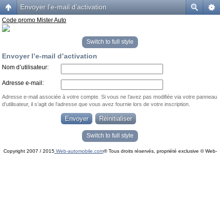
Envoyer l’e-mail d’activation
Code promo Mister Auto
Switch to full style
Envoyer l’e-mail d’activation
Nom d’utilisateur:
Adresse e-mail:
Adresse e-mail associée à votre compte. Si vous ne l’avez pas modifiée via votre panneau
d’utilisateur, il s’agit de l’adresse que vous avez fournie lors de votre inscription.
Switch to full style
Copyright 2007 / 2015
Web-automobile.com
® Tous droits réservés, propriété exclusive © Web-
Powered by
phpBB
© phpBB Group.
automobile.com
phpBB Mobile / SEO by
Artodia
.