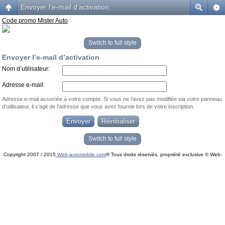
Envoyer l’e-mail d’activation
Code promo Mister Auto
Switch to full style
Envoyer l’e-mail d’activation
Nom d’utilisateur:
Adresse e-mail:
Adresse e-mail associée à votre compte. Si vous ne l’avez pas modifiée via votre panneau
d’utilisateur, il s’agit de l’adresse que vous avez fournie lors de votre inscription.
Switch to full style
Copyright 2007 / 2015
Web-automobile.com
® Tous droits réservés, propriété exclusive © Web-
Powered by
phpBB
© phpBB Group.
automobile.com
phpBB Mobile / SEO by
Artodia
.