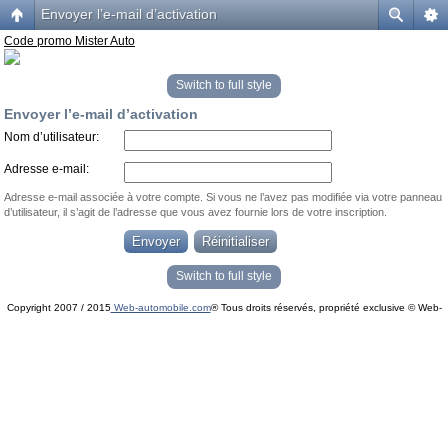
Envoyer l’e-mail d’activation
Code promo Mister Auto
Switch to full style
Envoyer l’e-mail d’activation
Nom d’utilisateur:
Adresse e-mail:
Adresse e-mail associée à votre compte. Si vous ne l’avez pas modifiée via votre panneau
d’utilisateur, il s’agit de l’adresse que vous avez fournie lors de votre inscription.
Switch to full style
Copyright 2007 / 2015
Web-automobile.com
® Tous droits réservés, propriété exclusive © Web-
Powered by
phpBB
© phpBB Group.
automobile.com
phpBB Mobile / SEO by
Artodia
.