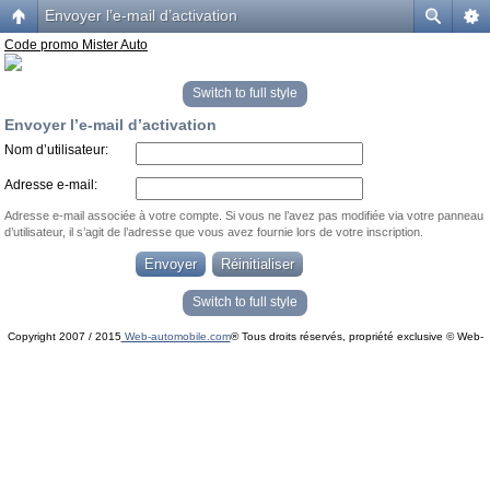
Envoyer l’e-mail d’activation
Code promo Mister Auto
Switch to full style
Envoyer l’e-mail d’activation
Nom d’utilisateur:
Adresse e-mail:
Adresse e-mail associée à votre compte. Si vous ne l’avez pas modifiée via votre panneau
d’utilisateur, il s’agit de l’adresse que vous avez fournie lors de votre inscription.
Switch to full style
Copyright 2007 / 2015
Web-automobile.com
® Tous droits réservés, propriété exclusive © Web-
Powered by
phpBB
© phpBB Group.
automobile.com
phpBB Mobile / SEO by
Artodia
.