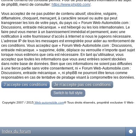
comme contenu ou conduite permis. Pour de plus amples informations au sujet
de phpBB, merci de consulter:
https://www.phpbb.com/
.
Vous acceptez de ne pas publier de contenu abusif, obscène, vulgaire,
diffamatoire, choquant, menaçant, à caractère sexuel ou autre qui peut
transgresser les lois de votre pays, du pays où « Forum Web-Automobile.com :
Discussions, entraide mécanique. » est hébergé ou les lois internationales. Le
faire peut vous mener à un bannissement immédiat et permanent, avec une
notification à votre fournisseur d’accès à Internet si nous le jugeons nécessaire.
L’adresse IP de tous les messages est enregistrée pour aider au renforcement de
ces conditions. Vous acceptez que « Forum Web-Automobile.com : Discussions,
entraide mécanique. » supprime, édite, déplace ou verrouille n’importe quel sujet
lorsque nous estimons que cela est nécessaire. En tant qu’utilisateur, vous
acceptez que toutes les informations que vous avez entrées soient stockées
dans notre base de données. Bien que ces informations ne soient pas diffusées
à une tierce partie sans votre consentement, ni « Forum Web-Automobile.com :
Discussions, entraide mécanique. », ni phpBB ne pourront être tenus comme
responsables en cas de tentative de piratage visant à compromettre les données.
Switch to full style
Copyright 2007 / 2015
Web-automobile.com
® Tous droits réservés, propriété exclusive © Web-
Powered by
phpBB
© phpBB Group.
automobile.com
phpBB Mobile / SEO by
Artodia
.
Index du forum