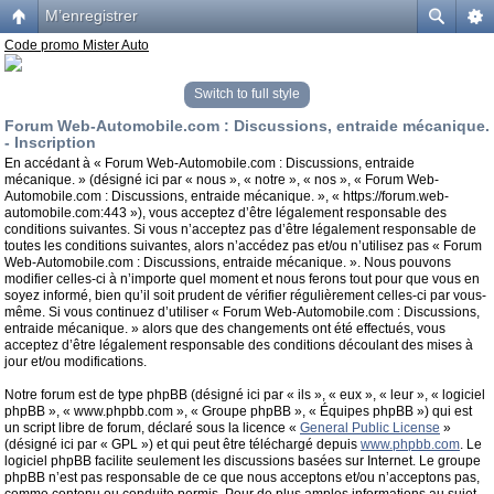
M’enregistrer
Code promo Mister Auto
Switch to full style
Forum Web-Automobile.com : Discussions, entraide mécanique.
- Inscription
En accédant à « Forum Web-Automobile.com : Discussions, entraide
mécanique. » (désigné ici par « nous », « notre », « nos », « Forum Web-
Automobile.com : Discussions, entraide mécanique. », « https://forum.web-
automobile.com:443 »), vous acceptez d’être légalement responsable des
conditions suivantes. Si vous n’acceptez pas d’être légalement responsable de
toutes les conditions suivantes, alors n’accédez pas et/ou n’utilisez pas « Forum
Web-Automobile.com : Discussions, entraide mécanique. ». Nous pouvons
modifier celles-ci à n’importe quel moment et nous ferons tout pour que vous en
soyez informé, bien qu’il soit prudent de vérifier régulièrement celles-ci par vous-
même. Si vous continuez d’utiliser « Forum Web-Automobile.com : Discussions,
entraide mécanique. » alors que des changements ont été effectués, vous
acceptez d’être légalement responsable des conditions découlant des mises à
jour et/ou modifications.
Notre forum est de type phpBB (désigné ici par « ils », « eux », « leur », « logiciel
phpBB », « www.phpbb.com », « Groupe phpBB », « Équipes phpBB ») qui est
un script libre de forum, déclaré sous la licence «
General Public License
»
(désigné ici par « GPL ») et qui peut être téléchargé depuis
www.phpbb.com
. Le
logiciel phpBB facilite seulement les discussions basées sur Internet. Le groupe
phpBB n’est pas responsable de ce que nous acceptons et/ou n’acceptons pas,