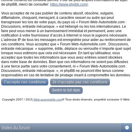
comme contenu ou conduite permis. Pour de plus amples informations au sujet
de phpBB, merci de consulter:
https://www.phpbb.com/
.
Vous acceptez de ne pas publier de contenu abusif, obscène, vulgaire,
diffamatoire, choquant, menaçant, à caractère sexuel ou autre qui peut
transgresser les lois de votre pays, du pays où « Forum Web-Automobile.com :
Discussions, entraide mécanique. » est hébergé ou les lois internationales. Le
faire peut vous mener à un bannissement immédiat et permanent, avec une
notification à votre fournisseur d’accès à Internet si nous le jugeons nécessaire.
L’adresse IP de tous les messages est enregistrée pour aider au renforcement de
ces conditions. Vous acceptez que « Forum Web-Automobile.com : Discussions,
entraide mécanique. » supprime, édite, déplace ou verrouille n’importe quel sujet
lorsque nous estimons que cela est nécessaire. En tant qu’utilisateur, vous
acceptez que toutes les informations que vous avez entrées soient stockées
dans notre base de données. Bien que ces informations ne soient pas diffusées
à une tierce partie sans votre consentement, ni « Forum Web-Automobile.com :
Discussions, entraide mécanique. », ni phpBB ne pourront être tenus comme
responsables en cas de tentative de piratage visant à compromettre les données.
Switch to full style
Copyright 2007 / 2015
Web-automobile.com
® Tous droits réservés, propriété exclusive © Web-
Powered by
phpBB
© phpBB Group.
automobile.com
phpBB Mobile / SEO by
Artodia
.
Index du forum