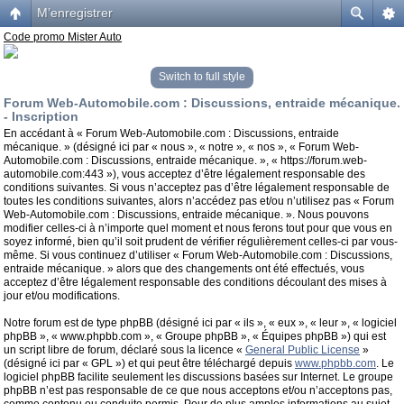
M’enregistrer
Code promo Mister Auto
Switch to full style
Forum Web-Automobile.com : Discussions, entraide mécanique.
- Inscription
En accédant à « Forum Web-Automobile.com : Discussions, entraide
mécanique. » (désigné ici par « nous », « notre », « nos », « Forum Web-
Automobile.com : Discussions, entraide mécanique. », « https://forum.web-
automobile.com:443 »), vous acceptez d’être légalement responsable des
conditions suivantes. Si vous n’acceptez pas d’être légalement responsable de
toutes les conditions suivantes, alors n’accédez pas et/ou n’utilisez pas « Forum
Web-Automobile.com : Discussions, entraide mécanique. ». Nous pouvons
modifier celles-ci à n’importe quel moment et nous ferons tout pour que vous en
soyez informé, bien qu’il soit prudent de vérifier régulièrement celles-ci par vous-
même. Si vous continuez d’utiliser « Forum Web-Automobile.com : Discussions,
entraide mécanique. » alors que des changements ont été effectués, vous
acceptez d’être légalement responsable des conditions découlant des mises à
jour et/ou modifications.
Notre forum est de type phpBB (désigné ici par « ils », « eux », « leur », « logiciel
phpBB », « www.phpbb.com », « Groupe phpBB », « Équipes phpBB ») qui est
un script libre de forum, déclaré sous la licence «
General Public License
»
(désigné ici par « GPL ») et qui peut être téléchargé depuis
www.phpbb.com
. Le
logiciel phpBB facilite seulement les discussions basées sur Internet. Le groupe
phpBB n’est pas responsable de ce que nous acceptons et/ou n’acceptons pas,