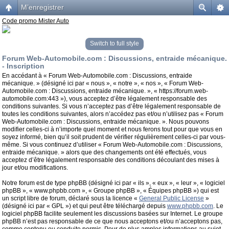
M’enregistrer
Code promo Mister Auto
Switch to full style
Forum Web-Automobile.com : Discussions, entraide mécanique.
- Inscription
En accédant à « Forum Web-Automobile.com : Discussions, entraide
mécanique. » (désigné ici par « nous », « notre », « nos », « Forum Web-
Automobile.com : Discussions, entraide mécanique. », « https://forum.web-
automobile.com:443 »), vous acceptez d’être légalement responsable des
conditions suivantes. Si vous n’acceptez pas d’être légalement responsable de
toutes les conditions suivantes, alors n’accédez pas et/ou n’utilisez pas « Forum
Web-Automobile.com : Discussions, entraide mécanique. ». Nous pouvons
modifier celles-ci à n’importe quel moment et nous ferons tout pour que vous en
soyez informé, bien qu’il soit prudent de vérifier régulièrement celles-ci par vous-
même. Si vous continuez d’utiliser « Forum Web-Automobile.com : Discussions,
entraide mécanique. » alors que des changements ont été effectués, vous
acceptez d’être légalement responsable des conditions découlant des mises à
jour et/ou modifications.
Notre forum est de type phpBB (désigné ici par « ils », « eux », « leur », « logiciel
phpBB », « www.phpbb.com », « Groupe phpBB », « Équipes phpBB ») qui est
un script libre de forum, déclaré sous la licence «
General Public License
»
(désigné ici par « GPL ») et qui peut être téléchargé depuis
www.phpbb.com
. Le
logiciel phpBB facilite seulement les discussions basées sur Internet. Le groupe
phpBB n’est pas responsable de ce que nous acceptons et/ou n’acceptons pas,