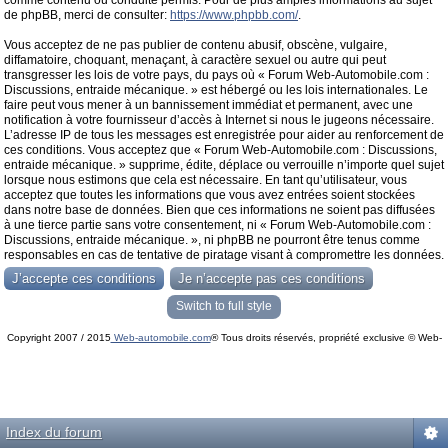
comme contenu ou conduite permis. Pour de plus amples informations au sujet
de phpBB, merci de consulter:
https://www.phpbb.com/
.
Vous acceptez de ne pas publier de contenu abusif, obscène, vulgaire,
diffamatoire, choquant, menaçant, à caractère sexuel ou autre qui peut
transgresser les lois de votre pays, du pays où « Forum Web-Automobile.com :
Discussions, entraide mécanique. » est hébergé ou les lois internationales. Le
faire peut vous mener à un bannissement immédiat et permanent, avec une
notification à votre fournisseur d’accès à Internet si nous le jugeons nécessaire.
L’adresse IP de tous les messages est enregistrée pour aider au renforcement de
ces conditions. Vous acceptez que « Forum Web-Automobile.com : Discussions,
entraide mécanique. » supprime, édite, déplace ou verrouille n’importe quel sujet
lorsque nous estimons que cela est nécessaire. En tant qu’utilisateur, vous
acceptez que toutes les informations que vous avez entrées soient stockées
dans notre base de données. Bien que ces informations ne soient pas diffusées
à une tierce partie sans votre consentement, ni « Forum Web-Automobile.com :
Discussions, entraide mécanique. », ni phpBB ne pourront être tenus comme
responsables en cas de tentative de piratage visant à compromettre les données.
Switch to full style
Copyright 2007 / 2015
Web-automobile.com
® Tous droits réservés, propriété exclusive © Web-
Powered by
phpBB
© phpBB Group.
automobile.com
phpBB Mobile / SEO by
Artodia
.
Index du forum