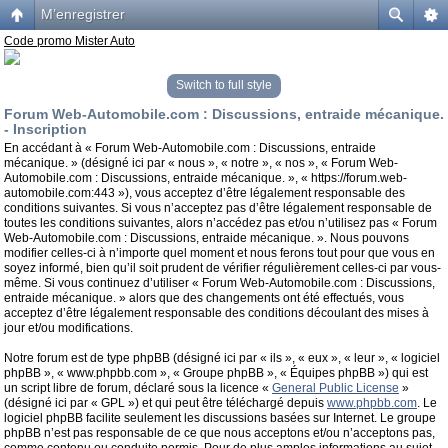
M’enregistrer
Code promo Mister Auto
Switch to full style
Forum Web-Automobile.com : Discussions, entraide mécanique.
- Inscription
En accédant à « Forum Web-Automobile.com : Discussions, entraide
mécanique. » (désigné ici par « nous », « notre », « nos », « Forum Web-
Automobile.com : Discussions, entraide mécanique. », « https://forum.web-
automobile.com:443 »), vous acceptez d’être légalement responsable des
conditions suivantes. Si vous n’acceptez pas d’être légalement responsable de
toutes les conditions suivantes, alors n’accédez pas et/ou n’utilisez pas « Forum
Web-Automobile.com : Discussions, entraide mécanique. ». Nous pouvons
modifier celles-ci à n’importe quel moment et nous ferons tout pour que vous en
soyez informé, bien qu’il soit prudent de vérifier régulièrement celles-ci par vous-
même. Si vous continuez d’utiliser « Forum Web-Automobile.com : Discussions,
entraide mécanique. » alors que des changements ont été effectués, vous
acceptez d’être légalement responsable des conditions découlant des mises à
jour et/ou modifications.
Notre forum est de type phpBB (désigné ici par « ils », « eux », « leur », « logiciel
phpBB », « www.phpbb.com », « Groupe phpBB », « Équipes phpBB ») qui est
un script libre de forum, déclaré sous la licence «
General Public License
»
(désigné ici par « GPL ») et qui peut être téléchargé depuis
www.phpbb.com
. Le
logiciel phpBB facilite seulement les discussions basées sur Internet. Le groupe
phpBB n’est pas responsable de ce que nous acceptons et/ou n’acceptons pas,