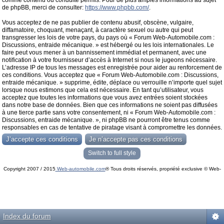
comme contenu ou conduite permis. Pour de plus amples informations au sujet
de phpBB, merci de consulter:
https://www.phpbb.com/
.
Vous acceptez de ne pas publier de contenu abusif, obscène, vulgaire,
diffamatoire, choquant, menaçant, à caractère sexuel ou autre qui peut
transgresser les lois de votre pays, du pays où « Forum Web-Automobile.com :
Discussions, entraide mécanique. » est hébergé ou les lois internationales. Le
faire peut vous mener à un bannissement immédiat et permanent, avec une
notification à votre fournisseur d’accès à Internet si nous le jugeons nécessaire.
L’adresse IP de tous les messages est enregistrée pour aider au renforcement de
ces conditions. Vous acceptez que « Forum Web-Automobile.com : Discussions,
entraide mécanique. » supprime, édite, déplace ou verrouille n’importe quel sujet
lorsque nous estimons que cela est nécessaire. En tant qu’utilisateur, vous
acceptez que toutes les informations que vous avez entrées soient stockées
dans notre base de données. Bien que ces informations ne soient pas diffusées
à une tierce partie sans votre consentement, ni « Forum Web-Automobile.com :
Discussions, entraide mécanique. », ni phpBB ne pourront être tenus comme
responsables en cas de tentative de piratage visant à compromettre les données.
Switch to full style
Copyright 2007 / 2015
Web-automobile.com
® Tous droits réservés, propriété exclusive © Web-
Powered by
phpBB
© phpBB Group.
automobile.com
phpBB Mobile / SEO by
Artodia
.
Index du forum