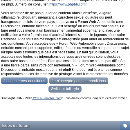
comme contenu ou conduite permis. Pour de plus amples informations au sujet
de phpBB, merci de consulter:
https://www.phpbb.com/
.
Vous acceptez de ne pas publier de contenu abusif, obscène, vulgaire,
diffamatoire, choquant, menaçant, à caractère sexuel ou autre qui peut
transgresser les lois de votre pays, du pays où « Forum Web-Automobile.com :
Discussions, entraide mécanique. » est hébergé ou les lois internationales. Le
faire peut vous mener à un bannissement immédiat et permanent, avec une
notification à votre fournisseur d’accès à Internet si nous le jugeons nécessaire.
L’adresse IP de tous les messages est enregistrée pour aider au renforcement de
ces conditions. Vous acceptez que « Forum Web-Automobile.com : Discussions,
entraide mécanique. » supprime, édite, déplace ou verrouille n’importe quel sujet
lorsque nous estimons que cela est nécessaire. En tant qu’utilisateur, vous
acceptez que toutes les informations que vous avez entrées soient stockées
dans notre base de données. Bien que ces informations ne soient pas diffusées
à une tierce partie sans votre consentement, ni « Forum Web-Automobile.com :
Discussions, entraide mécanique. », ni phpBB ne pourront être tenus comme
responsables en cas de tentative de piratage visant à compromettre les données.
Switch to full style
Copyright 2007 / 2015
Web-automobile.com
® Tous droits réservés, propriété exclusive © Web-
Powered by
phpBB
© phpBB Group.
automobile.com
phpBB Mobile / SEO by
Artodia
.
Index du forum