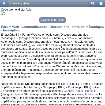
M’enregistrer
Code promo Mister Auto
Switch to full style
Forum Web-Automobile.com : Discussions, entraide mécanique.
- Inscription
En accédant à « Forum Web-Automobile.com : Discussions, entraide
mécanique. » (désigné ici par « nous », « notre », « nos », « Forum Web-
Automobile.com : Discussions, entraide mécanique. », « https://forum.web-
automobile.com:443 »), vous acceptez d’être légalement responsable des
conditions suivantes. Si vous n’acceptez pas d’être légalement responsable de
toutes les conditions suivantes, alors n’accédez pas et/ou n’utilisez pas « Forum
Web-Automobile.com : Discussions, entraide mécanique. ». Nous pouvons
modifier celles-ci à n’importe quel moment et nous ferons tout pour que vous en
soyez informé, bien qu’il soit prudent de vérifier régulièrement celles-ci par vous-
même. Si vous continuez d’utiliser « Forum Web-Automobile.com : Discussions,
entraide mécanique. » alors que des changements ont été effectués, vous
acceptez d’être légalement responsable des conditions découlant des mises à
jour et/ou modifications.
Notre forum est de type phpBB (désigné ici par « ils », « eux », « leur », « logiciel
phpBB », « www.phpbb.com », « Groupe phpBB », « Équipes phpBB ») qui est
un script libre de forum, déclaré sous la licence «
General Public License
»
(désigné ici par « GPL ») et qui peut être téléchargé depuis
www.phpbb.com
. Le
logiciel phpBB facilite seulement les discussions basées sur Internet. Le groupe
phpBB n’est pas responsable de ce que nous acceptons et/ou n’acceptons pas,