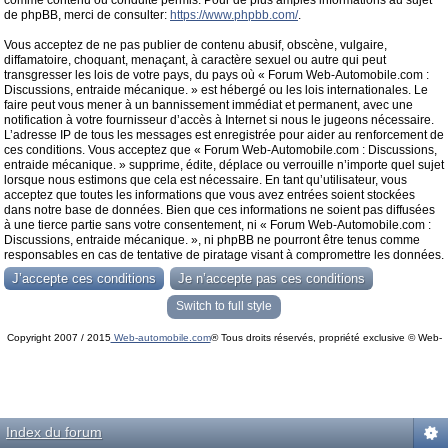
comme contenu ou conduite permis. Pour de plus amples informations au sujet
de phpBB, merci de consulter:
https://www.phpbb.com/
.
Vous acceptez de ne pas publier de contenu abusif, obscène, vulgaire,
diffamatoire, choquant, menaçant, à caractère sexuel ou autre qui peut
transgresser les lois de votre pays, du pays où « Forum Web-Automobile.com :
Discussions, entraide mécanique. » est hébergé ou les lois internationales. Le
faire peut vous mener à un bannissement immédiat et permanent, avec une
notification à votre fournisseur d’accès à Internet si nous le jugeons nécessaire.
L’adresse IP de tous les messages est enregistrée pour aider au renforcement de
ces conditions. Vous acceptez que « Forum Web-Automobile.com : Discussions,
entraide mécanique. » supprime, édite, déplace ou verrouille n’importe quel sujet
lorsque nous estimons que cela est nécessaire. En tant qu’utilisateur, vous
acceptez que toutes les informations que vous avez entrées soient stockées
dans notre base de données. Bien que ces informations ne soient pas diffusées
à une tierce partie sans votre consentement, ni « Forum Web-Automobile.com :
Discussions, entraide mécanique. », ni phpBB ne pourront être tenus comme
responsables en cas de tentative de piratage visant à compromettre les données.
Switch to full style
Copyright 2007 / 2015
Web-automobile.com
® Tous droits réservés, propriété exclusive © Web-
Powered by
phpBB
© phpBB Group.
automobile.com
phpBB Mobile / SEO by
Artodia
.
Index du forum