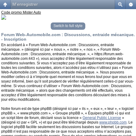
M’enregistrer
Code promo Mister Auto
Switch to full style
Forum Web-Automobile.com : Discussions, entraide mécanique.
- Inscription
En accédant à « Forum Web-Automobile.com : Discussions, entraide
mécanique. » (désigné ici par « nous », « notre », « nos », « Forum Web-
Automobile.com : Discussions, entraide mécanique. », « https://forum.web-
automobile.com:443 »), vous acceptez d’être légalement responsable des
conditions suivantes. Si vous n’acceptez pas d’être légalement responsable de
toutes les conditions suivantes, alors n’accédez pas et/ou n’utilisez pas « Forum
Web-Automobile.com : Discussions, entraide mécanique. ». Nous pouvons
modifier celles-ci à n’importe quel moment et nous ferons tout pour que vous en
soyez informé, bien qu’il soit prudent de vérifier régulièrement celles-ci par vous-
même. Si vous continuez d’utiliser « Forum Web-Automobile.com : Discussions,
entraide mécanique. » alors que des changements ont été effectués, vous
acceptez d’être légalement responsable des conditions découlant des mises à
jour et/ou modifications.
Notre forum est de type phpBB (désigné ici par « ils », « eux », « leur », « logiciel
phpBB », « www.phpbb.com », « Groupe phpBB », « Équipes phpBB ») qui est
un script libre de forum, déclaré sous la licence «
General Public License
»
(désigné ici par « GPL ») et qui peut être téléchargé depuis
www.phpbb.com
. Le
logiciel phpBB facilite seulement les discussions basées sur Internet. Le groupe
phpBB n’est pas responsable de ce que nous acceptons et/ou n’acceptons pas,