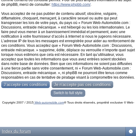
comme contenu ou conduite permis. Pour de plus amples informations au sujet
de phpBB, merci de consulter:
https://www.phpbb.com/
.
Vous acceptez de ne pas publier de contenu abusif, obscène, vulgaire,
diffamatoire, choquant, menaçant, à caractère sexuel ou autre qui peut
transgresser les lois de votre pays, du pays où « Forum Web-Automobile.com :
Discussions, entraide mécanique. » est hébergé ou les lois internationales. Le
faire peut vous mener à un bannissement immédiat et permanent, avec une
notification à votre fournisseur d’accès à Internet si nous le jugeons nécessaire.
L’adresse IP de tous les messages est enregistrée pour aider au renforcement de
ces conditions. Vous acceptez que « Forum Web-Automobile.com : Discussions,
entraide mécanique. » supprime, édite, déplace ou verrouille n’importe quel sujet
lorsque nous estimons que cela est nécessaire. En tant qu’utilisateur, vous
acceptez que toutes les informations que vous avez entrées soient stockées
dans notre base de données. Bien que ces informations ne soient pas diffusées
à une tierce partie sans votre consentement, ni « Forum Web-Automobile.com :
Discussions, entraide mécanique. », ni phpBB ne pourront être tenus comme
responsables en cas de tentative de piratage visant à compromettre les données.
Switch to full style
Copyright 2007 / 2015
Web-automobile.com
® Tous droits réservés, propriété exclusive © Web-
Powered by
phpBB
© phpBB Group.
automobile.com
phpBB Mobile / SEO by
Artodia
.
Index du forum