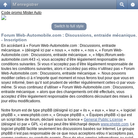
M’enregistrer
Code promo Mister Auto
Switch to full style
Forum Web-Automobile.com : Discussions, entraide mécanique.
- Inscription
En accédant à « Forum Web-Automobile.com : Discussions, entraide
mécanique. » (désigné ici par « nous », « notre », « nos », « Forum Web-
Automobile.com : Discussions, entraide mécanique. », « https://forum.web-
automobile.com:443 »), vous acceptez d’être légalement responsable des
conditions suivantes. Si vous n’acceptez pas d’être légalement responsable de
toutes les conditions suivantes, alors n’accédez pas et/ou n’utilisez pas « Forum
Web-Automobile.com : Discussions, entraide mécanique. ». Nous pouvons
modifier celles-ci à n’importe quel moment et nous ferons tout pour que vous en
soyez informé, bien qu’il soit prudent de vérifier régulièrement celles-ci par vous-
même. Si vous continuez d’utiliser « Forum Web-Automobile.com : Discussions,
entraide mécanique. » alors que des changements ont été effectués, vous
acceptez d’être légalement responsable des conditions découlant des mises à
jour et/ou modifications.
Notre forum est de type phpBB (désigné ici par « ils », « eux », « leur », « logiciel
phpBB », « www.phpbb.com », « Groupe phpBB », « Équipes phpBB ») qui est
un script libre de forum, déclaré sous la licence «
General Public License
»
(désigné ici par « GPL ») et qui peut être téléchargé depuis
www.phpbb.com
. Le
logiciel phpBB facilite seulement les discussions basées sur Internet. Le groupe
phpBB n’est pas responsable de ce que nous acceptons et/ou n’acceptons pas,