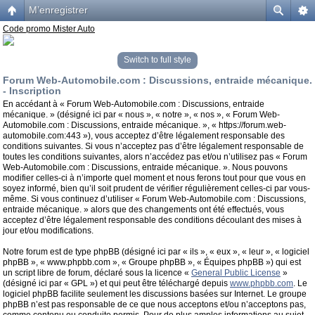
M’enregistrer
Code promo Mister Auto
Switch to full style
Forum Web-Automobile.com : Discussions, entraide mécanique.
- Inscription
En accédant à « Forum Web-Automobile.com : Discussions, entraide
mécanique. » (désigné ici par « nous », « notre », « nos », « Forum Web-
Automobile.com : Discussions, entraide mécanique. », « https://forum.web-
automobile.com:443 »), vous acceptez d’être légalement responsable des
conditions suivantes. Si vous n’acceptez pas d’être légalement responsable de
toutes les conditions suivantes, alors n’accédez pas et/ou n’utilisez pas « Forum
Web-Automobile.com : Discussions, entraide mécanique. ». Nous pouvons
modifier celles-ci à n’importe quel moment et nous ferons tout pour que vous en
soyez informé, bien qu’il soit prudent de vérifier régulièrement celles-ci par vous-
même. Si vous continuez d’utiliser « Forum Web-Automobile.com : Discussions,
entraide mécanique. » alors que des changements ont été effectués, vous
acceptez d’être légalement responsable des conditions découlant des mises à
jour et/ou modifications.
Notre forum est de type phpBB (désigné ici par « ils », « eux », « leur », « logiciel
phpBB », « www.phpbb.com », « Groupe phpBB », « Équipes phpBB ») qui est
un script libre de forum, déclaré sous la licence «
General Public License
»
(désigné ici par « GPL ») et qui peut être téléchargé depuis
www.phpbb.com
. Le
logiciel phpBB facilite seulement les discussions basées sur Internet. Le groupe
phpBB n’est pas responsable de ce que nous acceptons et/ou n’acceptons pas,