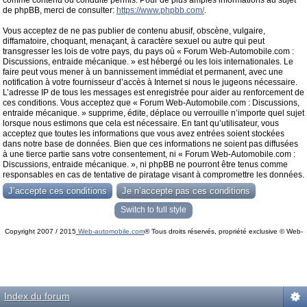
comme contenu ou conduite permis. Pour de plus amples informations au sujet
de phpBB, merci de consulter:
https://www.phpbb.com/
.
Vous acceptez de ne pas publier de contenu abusif, obscène, vulgaire,
diffamatoire, choquant, menaçant, à caractère sexuel ou autre qui peut
transgresser les lois de votre pays, du pays où « Forum Web-Automobile.com :
Discussions, entraide mécanique. » est hébergé ou les lois internationales. Le
faire peut vous mener à un bannissement immédiat et permanent, avec une
notification à votre fournisseur d’accès à Internet si nous le jugeons nécessaire.
L’adresse IP de tous les messages est enregistrée pour aider au renforcement de
ces conditions. Vous acceptez que « Forum Web-Automobile.com : Discussions,
entraide mécanique. » supprime, édite, déplace ou verrouille n’importe quel sujet
lorsque nous estimons que cela est nécessaire. En tant qu’utilisateur, vous
acceptez que toutes les informations que vous avez entrées soient stockées
dans notre base de données. Bien que ces informations ne soient pas diffusées
à une tierce partie sans votre consentement, ni « Forum Web-Automobile.com :
Discussions, entraide mécanique. », ni phpBB ne pourront être tenus comme
responsables en cas de tentative de piratage visant à compromettre les données.
Switch to full style
Copyright 2007 / 2015
Web-automobile.com
® Tous droits réservés, propriété exclusive © Web-
Powered by
phpBB
© phpBB Group.
automobile.com
phpBB Mobile / SEO by
Artodia
.
Index du forum