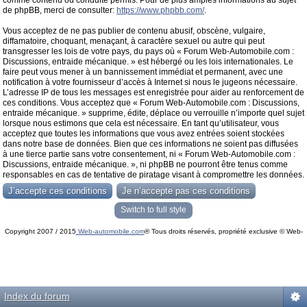
comme contenu ou conduite permis. Pour de plus amples informations au sujet
de phpBB, merci de consulter:
https://www.phpbb.com/
.
Vous acceptez de ne pas publier de contenu abusif, obscène, vulgaire,
diffamatoire, choquant, menaçant, à caractère sexuel ou autre qui peut
transgresser les lois de votre pays, du pays où « Forum Web-Automobile.com :
Discussions, entraide mécanique. » est hébergé ou les lois internationales. Le
faire peut vous mener à un bannissement immédiat et permanent, avec une
notification à votre fournisseur d’accès à Internet si nous le jugeons nécessaire.
L’adresse IP de tous les messages est enregistrée pour aider au renforcement de
ces conditions. Vous acceptez que « Forum Web-Automobile.com : Discussions,
entraide mécanique. » supprime, édite, déplace ou verrouille n’importe quel sujet
lorsque nous estimons que cela est nécessaire. En tant qu’utilisateur, vous
acceptez que toutes les informations que vous avez entrées soient stockées
dans notre base de données. Bien que ces informations ne soient pas diffusées
à une tierce partie sans votre consentement, ni « Forum Web-Automobile.com :
Discussions, entraide mécanique. », ni phpBB ne pourront être tenus comme
responsables en cas de tentative de piratage visant à compromettre les données.
Switch to full style
Copyright 2007 / 2015
Web-automobile.com
® Tous droits réservés, propriété exclusive © Web-
Powered by
phpBB
© phpBB Group.
automobile.com
phpBB Mobile / SEO by
Artodia
.
Index du forum