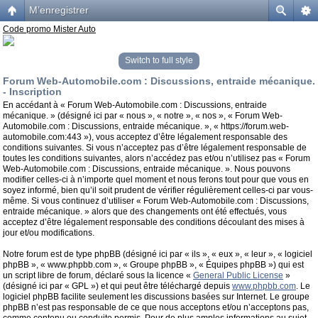
M’enregistrer
Code promo Mister Auto
Switch to full style
Forum Web-Automobile.com : Discussions, entraide mécanique.
- Inscription
En accédant à « Forum Web-Automobile.com : Discussions, entraide
mécanique. » (désigné ici par « nous », « notre », « nos », « Forum Web-
Automobile.com : Discussions, entraide mécanique. », « https://forum.web-
automobile.com:443 »), vous acceptez d’être légalement responsable des
conditions suivantes. Si vous n’acceptez pas d’être légalement responsable de
toutes les conditions suivantes, alors n’accédez pas et/ou n’utilisez pas « Forum
Web-Automobile.com : Discussions, entraide mécanique. ». Nous pouvons
modifier celles-ci à n’importe quel moment et nous ferons tout pour que vous en
soyez informé, bien qu’il soit prudent de vérifier régulièrement celles-ci par vous-
même. Si vous continuez d’utiliser « Forum Web-Automobile.com : Discussions,
entraide mécanique. » alors que des changements ont été effectués, vous
acceptez d’être légalement responsable des conditions découlant des mises à
jour et/ou modifications.
Notre forum est de type phpBB (désigné ici par « ils », « eux », « leur », « logiciel
phpBB », « www.phpbb.com », « Groupe phpBB », « Équipes phpBB ») qui est
un script libre de forum, déclaré sous la licence «
General Public License
»
(désigné ici par « GPL ») et qui peut être téléchargé depuis
www.phpbb.com
. Le
logiciel phpBB facilite seulement les discussions basées sur Internet. Le groupe
phpBB n’est pas responsable de ce que nous acceptons et/ou n’acceptons pas,