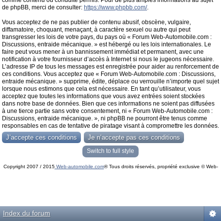
comme contenu ou conduite permis. Pour de plus amples informations au sujet
de phpBB, merci de consulter:
https://www.phpbb.com/
.
Vous acceptez de ne pas publier de contenu abusif, obscène, vulgaire,
diffamatoire, choquant, menaçant, à caractère sexuel ou autre qui peut
transgresser les lois de votre pays, du pays où « Forum Web-Automobile.com :
Discussions, entraide mécanique. » est hébergé ou les lois internationales. Le
faire peut vous mener à un bannissement immédiat et permanent, avec une
notification à votre fournisseur d’accès à Internet si nous le jugeons nécessaire.
L’adresse IP de tous les messages est enregistrée pour aider au renforcement de
ces conditions. Vous acceptez que « Forum Web-Automobile.com : Discussions,
entraide mécanique. » supprime, édite, déplace ou verrouille n’importe quel sujet
lorsque nous estimons que cela est nécessaire. En tant qu’utilisateur, vous
acceptez que toutes les informations que vous avez entrées soient stockées
dans notre base de données. Bien que ces informations ne soient pas diffusées
à une tierce partie sans votre consentement, ni « Forum Web-Automobile.com :
Discussions, entraide mécanique. », ni phpBB ne pourront être tenus comme
responsables en cas de tentative de piratage visant à compromettre les données.
Switch to full style
Copyright 2007 / 2015
Web-automobile.com
® Tous droits réservés, propriété exclusive © Web-
Powered by
phpBB
© phpBB Group.
automobile.com
phpBB Mobile / SEO by
Artodia
.
Index du forum