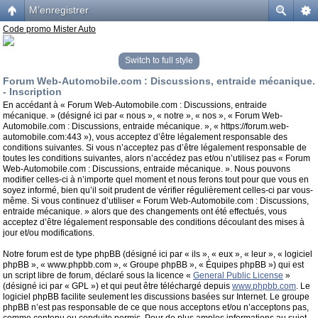
M’enregistrer
Code promo Mister Auto
Switch to full style
Forum Web-Automobile.com : Discussions, entraide mécanique.
- Inscription
En accédant à « Forum Web-Automobile.com : Discussions, entraide
mécanique. » (désigné ici par « nous », « notre », « nos », « Forum Web-
Automobile.com : Discussions, entraide mécanique. », « https://forum.web-
automobile.com:443 »), vous acceptez d’être légalement responsable des
conditions suivantes. Si vous n’acceptez pas d’être légalement responsable de
toutes les conditions suivantes, alors n’accédez pas et/ou n’utilisez pas « Forum
Web-Automobile.com : Discussions, entraide mécanique. ». Nous pouvons
modifier celles-ci à n’importe quel moment et nous ferons tout pour que vous en
soyez informé, bien qu’il soit prudent de vérifier régulièrement celles-ci par vous-
même. Si vous continuez d’utiliser « Forum Web-Automobile.com : Discussions,
entraide mécanique. » alors que des changements ont été effectués, vous
acceptez d’être légalement responsable des conditions découlant des mises à
jour et/ou modifications.
Notre forum est de type phpBB (désigné ici par « ils », « eux », « leur », « logiciel
phpBB », « www.phpbb.com », « Groupe phpBB », « Équipes phpBB ») qui est
un script libre de forum, déclaré sous la licence «
General Public License
»
(désigné ici par « GPL ») et qui peut être téléchargé depuis
www.phpbb.com
. Le
logiciel phpBB facilite seulement les discussions basées sur Internet. Le groupe
phpBB n’est pas responsable de ce que nous acceptons et/ou n’acceptons pas,