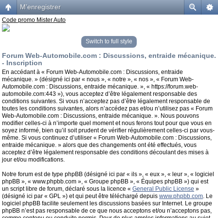
M’enregistrer
Code promo Mister Auto
Switch to full style
Forum Web-Automobile.com : Discussions, entraide mécanique.
- Inscription
En accédant à « Forum Web-Automobile.com : Discussions, entraide
mécanique. » (désigné ici par « nous », « notre », « nos », « Forum Web-
Automobile.com : Discussions, entraide mécanique. », « https://forum.web-
automobile.com:443 »), vous acceptez d’être légalement responsable des
conditions suivantes. Si vous n’acceptez pas d’être légalement responsable de
toutes les conditions suivantes, alors n’accédez pas et/ou n’utilisez pas « Forum
Web-Automobile.com : Discussions, entraide mécanique. ». Nous pouvons
modifier celles-ci à n’importe quel moment et nous ferons tout pour que vous en
soyez informé, bien qu’il soit prudent de vérifier régulièrement celles-ci par vous-
même. Si vous continuez d’utiliser « Forum Web-Automobile.com : Discussions,
entraide mécanique. » alors que des changements ont été effectués, vous
acceptez d’être légalement responsable des conditions découlant des mises à
jour et/ou modifications.
Notre forum est de type phpBB (désigné ici par « ils », « eux », « leur », « logiciel
phpBB », « www.phpbb.com », « Groupe phpBB », « Équipes phpBB ») qui est
un script libre de forum, déclaré sous la licence «
General Public License
»
(désigné ici par « GPL ») et qui peut être téléchargé depuis
www.phpbb.com
. Le
logiciel phpBB facilite seulement les discussions basées sur Internet. Le groupe
phpBB n’est pas responsable de ce que nous acceptons et/ou n’acceptons pas,