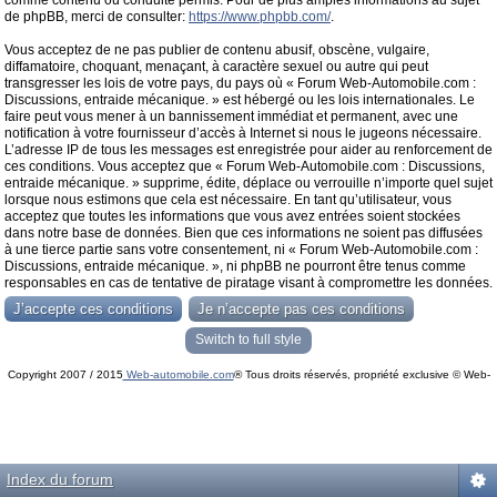
comme contenu ou conduite permis. Pour de plus amples informations au sujet
de phpBB, merci de consulter:
https://www.phpbb.com/
.
Vous acceptez de ne pas publier de contenu abusif, obscène, vulgaire,
diffamatoire, choquant, menaçant, à caractère sexuel ou autre qui peut
transgresser les lois de votre pays, du pays où « Forum Web-Automobile.com :
Discussions, entraide mécanique. » est hébergé ou les lois internationales. Le
faire peut vous mener à un bannissement immédiat et permanent, avec une
notification à votre fournisseur d’accès à Internet si nous le jugeons nécessaire.
L’adresse IP de tous les messages est enregistrée pour aider au renforcement de
ces conditions. Vous acceptez que « Forum Web-Automobile.com : Discussions,
entraide mécanique. » supprime, édite, déplace ou verrouille n’importe quel sujet
lorsque nous estimons que cela est nécessaire. En tant qu’utilisateur, vous
acceptez que toutes les informations que vous avez entrées soient stockées
dans notre base de données. Bien que ces informations ne soient pas diffusées
à une tierce partie sans votre consentement, ni « Forum Web-Automobile.com :
Discussions, entraide mécanique. », ni phpBB ne pourront être tenus comme
responsables en cas de tentative de piratage visant à compromettre les données.
Switch to full style
Copyright 2007 / 2015
Web-automobile.com
® Tous droits réservés, propriété exclusive © Web-
Powered by
phpBB
© phpBB Group.
automobile.com
phpBB Mobile / SEO by
Artodia
.
Index du forum