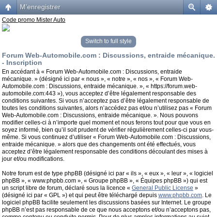
M’enregistrer
Code promo Mister Auto
Switch to full style
Forum Web-Automobile.com : Discussions, entraide mécanique.
- Inscription
En accédant à « Forum Web-Automobile.com : Discussions, entraide
mécanique. » (désigné ici par « nous », « notre », « nos », « Forum Web-
Automobile.com : Discussions, entraide mécanique. », « https://forum.web-
automobile.com:443 »), vous acceptez d’être légalement responsable des
conditions suivantes. Si vous n’acceptez pas d’être légalement responsable de
toutes les conditions suivantes, alors n’accédez pas et/ou n’utilisez pas « Forum
Web-Automobile.com : Discussions, entraide mécanique. ». Nous pouvons
modifier celles-ci à n’importe quel moment et nous ferons tout pour que vous en
soyez informé, bien qu’il soit prudent de vérifier régulièrement celles-ci par vous-
même. Si vous continuez d’utiliser « Forum Web-Automobile.com : Discussions,
entraide mécanique. » alors que des changements ont été effectués, vous
acceptez d’être légalement responsable des conditions découlant des mises à
jour et/ou modifications.
Notre forum est de type phpBB (désigné ici par « ils », « eux », « leur », « logiciel
phpBB », « www.phpbb.com », « Groupe phpBB », « Équipes phpBB ») qui est
un script libre de forum, déclaré sous la licence «
General Public License
»
(désigné ici par « GPL ») et qui peut être téléchargé depuis
www.phpbb.com
. Le
logiciel phpBB facilite seulement les discussions basées sur Internet. Le groupe
phpBB n’est pas responsable de ce que nous acceptons et/ou n’acceptons pas,