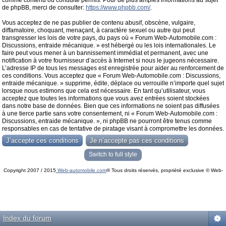
comme contenu ou conduite permis. Pour de plus amples informations au sujet
de phpBB, merci de consulter:
https://www.phpbb.com/
.
Vous acceptez de ne pas publier de contenu abusif, obscène, vulgaire,
diffamatoire, choquant, menaçant, à caractère sexuel ou autre qui peut
transgresser les lois de votre pays, du pays où « Forum Web-Automobile.com :
Discussions, entraide mécanique. » est hébergé ou les lois internationales. Le
faire peut vous mener à un bannissement immédiat et permanent, avec une
notification à votre fournisseur d’accès à Internet si nous le jugeons nécessaire.
L’adresse IP de tous les messages est enregistrée pour aider au renforcement de
ces conditions. Vous acceptez que « Forum Web-Automobile.com : Discussions,
entraide mécanique. » supprime, édite, déplace ou verrouille n’importe quel sujet
lorsque nous estimons que cela est nécessaire. En tant qu’utilisateur, vous
acceptez que toutes les informations que vous avez entrées soient stockées
dans notre base de données. Bien que ces informations ne soient pas diffusées
à une tierce partie sans votre consentement, ni « Forum Web-Automobile.com :
Discussions, entraide mécanique. », ni phpBB ne pourront être tenus comme
responsables en cas de tentative de piratage visant à compromettre les données.
Switch to full style
Copyright 2007 / 2015
Web-automobile.com
® Tous droits réservés, propriété exclusive © Web-
Powered by
phpBB
© phpBB Group.
automobile.com
phpBB Mobile / SEO by
Artodia
.
Index du forum