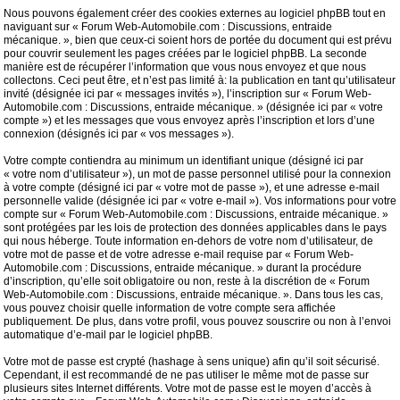
Nous pouvons également créer des cookies externes au logiciel phpBB tout en
naviguant sur « Forum Web-Automobile.com : Discussions, entraide
mécanique. », bien que ceux-ci soient hors de portée du document qui est prévu
pour couvrir seulement les pages créées par le logiciel phpBB. La seconde
manière est de récupérer l’information que vous nous envoyez et que nous
collectons. Ceci peut être, et n’est pas limité à: la publication en tant qu’utilisateur
invité (désignée ici par « messages invités »), l’inscription sur « Forum Web-
Automobile.com : Discussions, entraide mécanique. » (désignée ici par « votre
compte ») et les messages que vous envoyez après l’inscription et lors d’une
connexion (désignés ici par « vos messages »).
Votre compte contiendra au minimum un identifiant unique (désigné ici par
« votre nom d’utilisateur »), un mot de passe personnel utilisé pour la connexion
à votre compte (désigné ici par « votre mot de passe »), et une adresse e-mail
personnelle valide (désignée ici par « votre e-mail »). Vos informations pour votre
compte sur « Forum Web-Automobile.com : Discussions, entraide mécanique. »
sont protégées par les lois de protection des données applicables dans le pays
qui nous héberge. Toute information en-dehors de votre nom d’utilisateur, de
votre mot de passe et de votre adresse e-mail requise par « Forum Web-
Automobile.com : Discussions, entraide mécanique. » durant la procédure
d’inscription, qu’elle soit obligatoire ou non, reste à la discrétion de « Forum
Web-Automobile.com : Discussions, entraide mécanique. ». Dans tous les cas,
vous pouvez choisir quelle information de votre compte sera affichée
publiquement. De plus, dans votre profil, vous pouvez souscrire ou non à l’envoi
automatique d’e-mail par le logiciel phpBB.
Votre mot de passe est crypté (hashage à sens unique) afin qu’il soit sécurisé.
Cependant, il est recommandé de ne pas utiliser le même mot de passe sur
plusieurs sites Internet différents. Votre mot de passe est le moyen d’accès à