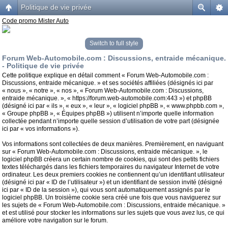
Politique de vie privée
Code promo Mister Auto
Switch to full style
Forum Web-Automobile.com : Discussions, entraide mécanique.
- Politique de vie privée
Cette politique explique en détail comment « Forum Web-Automobile.com :
Discussions, entraide mécanique. » et ses sociétés affiliées (désignés ici par
« nous », « notre », « nos », « Forum Web-Automobile.com : Discussions,
entraide mécanique. », « https://forum.web-automobile.com:443 ») et phpBB
(désigné ici par « ils », « eux », « leur », « logiciel phpBB », « www.phpbb.com »,
« Groupe phpBB », « Équipes phpBB ») utilisent n’importe quelle information
collectée pendant n’importe quelle session d’utilisation de votre part (désignée
ici par « vos informations »).
Vos informations sont collectées de deux manières. Premièrement, en naviguant
sur « Forum Web-Automobile.com : Discussions, entraide mécanique. », le
logiciel phpBB créera un certain nombre de cookies, qui sont des petits fichiers
textes téléchargés dans les fichiers temporaires du navigateur Internet de votre
ordinateur. Les deux premiers cookies ne contiennent qu’un identifiant utilisateur
(désigné ici par « ID de l’utilisateur ») et un identifiant de session invité (désigné
ici par « ID de la session »), qui vous sont automatiquement assignés par le
logiciel phpBB. Un troisième cookie sera créé une fois que vous naviguerez sur
les sujets de « Forum Web-Automobile.com : Discussions, entraide mécanique. »
et est utilisé pour stocker les informations sur les sujets que vous avez lus, ce qui
améliore votre navigation sur le forum.