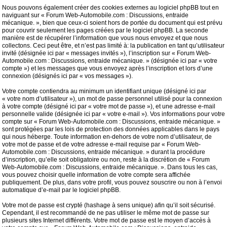
Nous pouvons également créer des cookies externes au logiciel phpBB tout en
naviguant sur « Forum Web-Automobile.com : Discussions, entraide
mécanique. », bien que ceux-ci soient hors de portée du document qui est prévu
pour couvrir seulement les pages créées par le logiciel phpBB. La seconde
manière est de récupérer l’information que vous nous envoyez et que nous
collectons. Ceci peut être, et n’est pas limité à: la publication en tant qu’utilisateur
invité (désignée ici par « messages invités »), l’inscription sur « Forum Web-
Automobile.com : Discussions, entraide mécanique. » (désignée ici par « votre
compte ») et les messages que vous envoyez après l’inscription et lors d’une
connexion (désignés ici par « vos messages »).
Votre compte contiendra au minimum un identifiant unique (désigné ici par
« votre nom d’utilisateur »), un mot de passe personnel utilisé pour la connexion
à votre compte (désigné ici par « votre mot de passe »), et une adresse e-mail
personnelle valide (désignée ici par « votre e-mail »). Vos informations pour votre
compte sur « Forum Web-Automobile.com : Discussions, entraide mécanique. »
sont protégées par les lois de protection des données applicables dans le pays
qui nous héberge. Toute information en-dehors de votre nom d’utilisateur, de
votre mot de passe et de votre adresse e-mail requise par « Forum Web-
Automobile.com : Discussions, entraide mécanique. » durant la procédure
d’inscription, qu’elle soit obligatoire ou non, reste à la discrétion de « Forum
Web-Automobile.com : Discussions, entraide mécanique. ». Dans tous les cas,
vous pouvez choisir quelle information de votre compte sera affichée
publiquement. De plus, dans votre profil, vous pouvez souscrire ou non à l’envoi
automatique d’e-mail par le logiciel phpBB.
Votre mot de passe est crypté (hashage à sens unique) afin qu’il soit sécurisé.
Cependant, il est recommandé de ne pas utiliser le même mot de passe sur
plusieurs sites Internet différents. Votre mot de passe est le moyen d’accès à