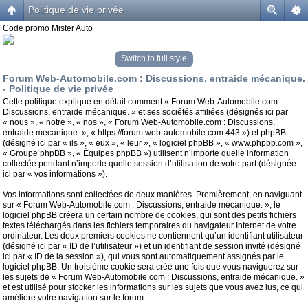
Politique de vie privée
Code promo Mister Auto
Switch to full style
Forum Web-Automobile.com : Discussions, entraide mécanique.
- Politique de vie privée
Cette politique explique en détail comment « Forum Web-Automobile.com :
Discussions, entraide mécanique. » et ses sociétés affiliées (désignés ici par
« nous », « notre », « nos », « Forum Web-Automobile.com : Discussions,
entraide mécanique. », « https://forum.web-automobile.com:443 ») et phpBB
(désigné ici par « ils », « eux », « leur », « logiciel phpBB », « www.phpbb.com »,
« Groupe phpBB », « Équipes phpBB ») utilisent n’importe quelle information
collectée pendant n’importe quelle session d’utilisation de votre part (désignée
ici par « vos informations »).
Vos informations sont collectées de deux manières. Premièrement, en naviguant
sur « Forum Web-Automobile.com : Discussions, entraide mécanique. », le
logiciel phpBB créera un certain nombre de cookies, qui sont des petits fichiers
textes téléchargés dans les fichiers temporaires du navigateur Internet de votre
ordinateur. Les deux premiers cookies ne contiennent qu’un identifiant utilisateur
(désigné ici par « ID de l’utilisateur ») et un identifiant de session invité (désigné
ici par « ID de la session »), qui vous sont automatiquement assignés par le
logiciel phpBB. Un troisième cookie sera créé une fois que vous naviguerez sur
les sujets de « Forum Web-Automobile.com : Discussions, entraide mécanique. »
et est utilisé pour stocker les informations sur les sujets que vous avez lus, ce qui
améliore votre navigation sur le forum.