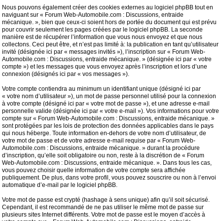
Nous pouvons également créer des cookies externes au logiciel phpBB tout en
naviguant sur « Forum Web-Automobile.com : Discussions, entraide
mécanique. », bien que ceux-ci soient hors de portée du document qui est prévu
pour couvrir seulement les pages créées par le logiciel phpBB. La seconde
manière est de récupérer l’information que vous nous envoyez et que nous
collectons. Ceci peut être, et n’est pas limité à: la publication en tant qu’utilisateur
invité (désignée ici par « messages invités »), l’inscription sur « Forum Web-
Automobile.com : Discussions, entraide mécanique. » (désignée ici par « votre
compte ») et les messages que vous envoyez après l’inscription et lors d’une
connexion (désignés ici par « vos messages »).
Votre compte contiendra au minimum un identifiant unique (désigné ici par
« votre nom d’utilisateur »), un mot de passe personnel utilisé pour la connexion
à votre compte (désigné ici par « votre mot de passe »), et une adresse e-mail
personnelle valide (désignée ici par « votre e-mail »). Vos informations pour votre
compte sur « Forum Web-Automobile.com : Discussions, entraide mécanique. »
sont protégées par les lois de protection des données applicables dans le pays
qui nous héberge. Toute information en-dehors de votre nom d’utilisateur, de
votre mot de passe et de votre adresse e-mail requise par « Forum Web-
Automobile.com : Discussions, entraide mécanique. » durant la procédure
d’inscription, qu’elle soit obligatoire ou non, reste à la discrétion de « Forum
Web-Automobile.com : Discussions, entraide mécanique. ». Dans tous les cas,
vous pouvez choisir quelle information de votre compte sera affichée
publiquement. De plus, dans votre profil, vous pouvez souscrire ou non à l’envoi
automatique d’e-mail par le logiciel phpBB.
Votre mot de passe est crypté (hashage à sens unique) afin qu’il soit sécurisé.
Cependant, il est recommandé de ne pas utiliser le même mot de passe sur
plusieurs sites Internet différents. Votre mot de passe est le moyen d’accès à