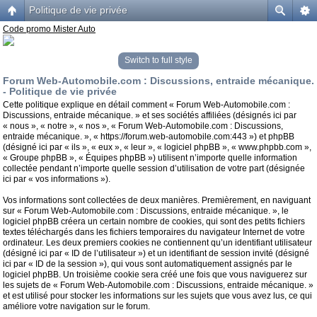
Politique de vie privée
Code promo Mister Auto
Switch to full style
Forum Web-Automobile.com : Discussions, entraide mécanique.
- Politique de vie privée
Cette politique explique en détail comment « Forum Web-Automobile.com :
Discussions, entraide mécanique. » et ses sociétés affiliées (désignés ici par
« nous », « notre », « nos », « Forum Web-Automobile.com : Discussions,
entraide mécanique. », « https://forum.web-automobile.com:443 ») et phpBB
(désigné ici par « ils », « eux », « leur », « logiciel phpBB », « www.phpbb.com »,
« Groupe phpBB », « Équipes phpBB ») utilisent n’importe quelle information
collectée pendant n’importe quelle session d’utilisation de votre part (désignée
ici par « vos informations »).
Vos informations sont collectées de deux manières. Premièrement, en naviguant
sur « Forum Web-Automobile.com : Discussions, entraide mécanique. », le
logiciel phpBB créera un certain nombre de cookies, qui sont des petits fichiers
textes téléchargés dans les fichiers temporaires du navigateur Internet de votre
ordinateur. Les deux premiers cookies ne contiennent qu’un identifiant utilisateur
(désigné ici par « ID de l’utilisateur ») et un identifiant de session invité (désigné
ici par « ID de la session »), qui vous sont automatiquement assignés par le
logiciel phpBB. Un troisième cookie sera créé une fois que vous naviguerez sur
les sujets de « Forum Web-Automobile.com : Discussions, entraide mécanique. »
et est utilisé pour stocker les informations sur les sujets que vous avez lus, ce qui
améliore votre navigation sur le forum.