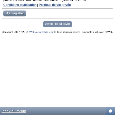
privée. Assurez-vous de bien lire tout le règlement du forum.
Conditions d’utilisation
|
Politique de vie privée
M’enregistrer
Switch to full style
Copyright 2007 / 2015
Web-automobile.com
® Tous droits réservés, propriété exclusive © Web-
Powered by
phpBB
© phpBB Group.
automobile.com
phpBB Mobile / SEO by
Artodia
.
Index du forum