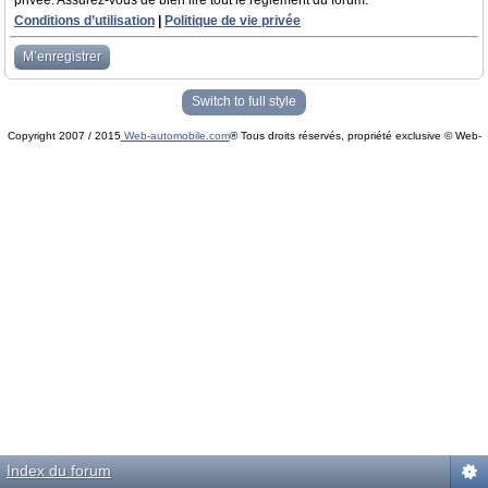
privée. Assurez-vous de bien lire tout le règlement du forum.
Conditions d’utilisation
|
Politique de vie privée
M’enregistrer
Switch to full style
Copyright 2007 / 2015
Web-automobile.com
® Tous droits réservés, propriété exclusive © Web-
Powered by
phpBB
© phpBB Group.
automobile.com
phpBB Mobile / SEO by
Artodia
.
Index du forum