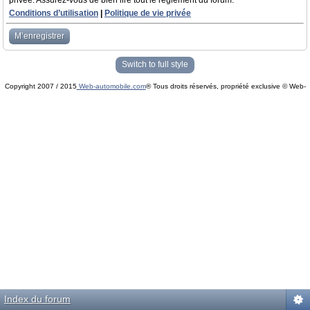
privée. Assurez-vous de bien lire tout le règlement du forum.
Conditions d’utilisation
|
Politique de vie privée
M’enregistrer
Switch to full style
Copyright 2007 / 2015
Web-automobile.com
® Tous droits réservés, propriété exclusive © Web-
Powered by
phpBB
© phpBB Group.
automobile.com
phpBB Mobile / SEO by
Artodia
.
Index du forum