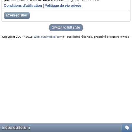
privée. Assurez-vous de bien lire tout le règlement du forum.
Conditions d’utilisation
|
Politique de vie privée
M’enregistrer
Switch to full style
Copyright 2007 / 2015
Web-automobile.com
® Tous droits réservés, propriété exclusive © Web-
Powered by
phpBB
© phpBB Group.
automobile.com
phpBB Mobile / SEO by
Artodia
.
Index du forum