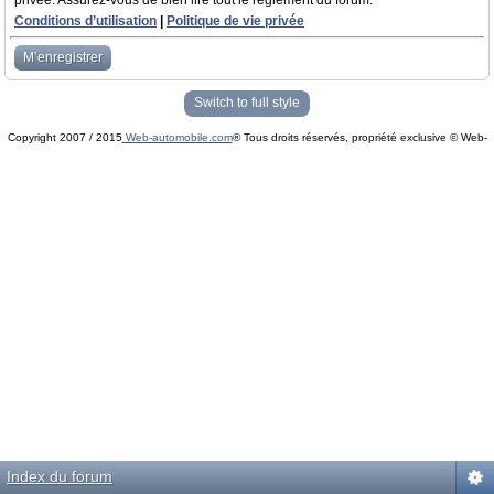
privée. Assurez-vous de bien lire tout le règlement du forum.
Conditions d’utilisation
|
Politique de vie privée
M’enregistrer
Switch to full style
Copyright 2007 / 2015
Web-automobile.com
® Tous droits réservés, propriété exclusive © Web-
Powered by
phpBB
© phpBB Group.
automobile.com
phpBB Mobile / SEO by
Artodia
.
Index du forum