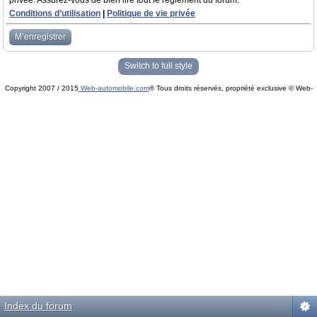
privée. Assurez-vous de bien lire tout le règlement du forum.
Conditions d’utilisation
|
Politique de vie privée
M’enregistrer
Switch to full style
Copyright 2007 / 2015
Web-automobile.com
® Tous droits réservés, propriété exclusive © Web-
Powered by
phpBB
© phpBB Group.
automobile.com
phpBB Mobile / SEO by
Artodia
.
Index du forum