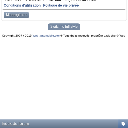
privée. Assurez-vous de bien lire tout le règlement du forum.
Conditions d’utilisation
|
Politique de vie privée
M’enregistrer
Switch to full style
Copyright 2007 / 2015
Web-automobile.com
® Tous droits réservés, propriété exclusive © Web-
Powered by
phpBB
© phpBB Group.
automobile.com
phpBB Mobile / SEO by
Artodia
.
Index du forum