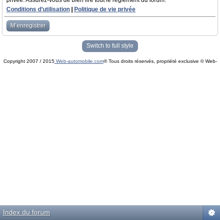
privée. Assurez-vous de bien lire tout le règlement du forum.
Conditions d’utilisation
|
Politique de vie privée
M’enregistrer
Switch to full style
Copyright 2007 / 2015
Web-automobile.com
® Tous droits réservés, propriété exclusive © Web-
Powered by
phpBB
© phpBB Group.
automobile.com
phpBB Mobile / SEO by
Artodia
.
Index du forum