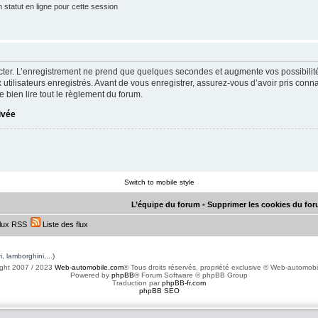
statut en ligne pour cette session
ter. L’enregistrement ne prend que quelques secondes et augmente vos possibilit
utilisateurs enregistrés. Avant de vous enregistrer, assurez-vous d’avoir pris conna
e bien lire tout le règlement du forum.
rivée
Switch to mobile style
L’équipe du forum
•
Supprimer les cookies du fo
lux RSS
Liste des flux
, lamborghini,...)
ght 2007 / 2023
Web-automobile.com
® Tous droits réservés, propriété exclusive © Web-automob
Powered by
phpBB
® Forum Software © phpBB Group
Traduction par
phpBB-fr.com
phpBB SEO