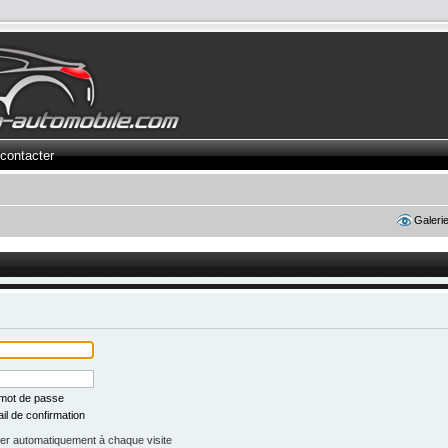
contacter
Galeri
 mot de passe
il de confirmation
r automatiquement à chaque visite