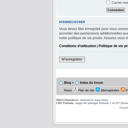
Cacher mon 
M’ENREGISTRER
Vous devez être enregistré pour vous connec
accorder des permissions additionnelles aux 
notre politique de vie privée. Assurez-vous d
Conditions d’utilisation
|
Politique de vie p
M’enregistrer
Blog
»
Index du forum
News
Plan de site
SitemapIndex
F
Direct Assurance
, assurance auto-moto
LRS Formula
, stage de pilotage formule 1 et GT (ferrari
Copyri