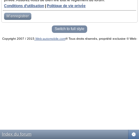
privée. Assurez-vous de bien lire tout le règlement du forum.
Conditions d’utilisation
|
Politique de vie privée
M’enregistrer
Switch to full style
Copyright 2007 / 2015
Web-automobile.com
® Tous droits réservés, propriété exclusive © Web-
Powered by
phpBB
© phpBB Group.
automobile.com
phpBB Mobile / SEO by
Artodia
.
Index du forum