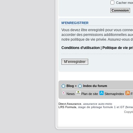
Cacher mon 
M’ENREGISTRER
Vous devez être enregistré pour vous connec
accorder des permissions additionnelles aux 
notre politique de vie privée. Assurez-vous d
Conditions d’utilisation
|
Politique de vie p
M’enregistrer
Blog
»
Index du forum
News
Plan de site
SitemapIndex
F
Direct Assurance
, assurance auto-moto
LRS Formula
, stage de pilotage formule 1 et GT (ferrari
Copyri