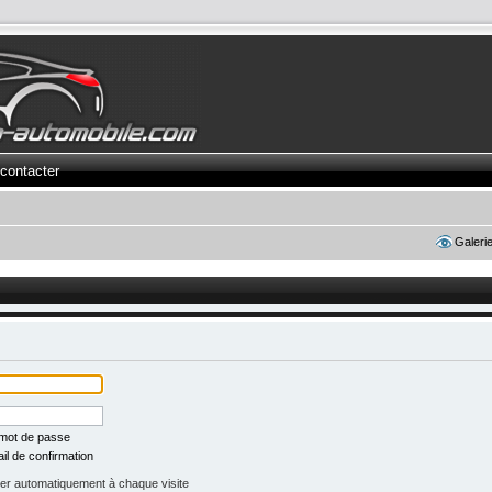
contacter
Galeri
 mot de passe
il de confirmation
r automatiquement à chaque visite