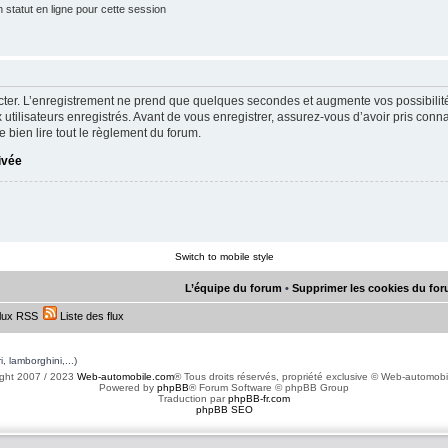
statut en ligne pour cette session
ter. L’enregistrement ne prend que quelques secondes et augmente vos possibilit
utilisateurs enregistrés. Avant de vous enregistrer, assurez-vous d’avoir pris conna
e bien lire tout le règlement du forum.
rivée
Switch to mobile style
L’équipe du forum
•
Supprimer les cookies du fo
lux RSS
Liste des flux
, lamborghini,...)
ght 2007 / 2023
Web-automobile.com
® Tous droits réservés, propriété exclusive © Web-automob
Powered by
phpBB
® Forum Software © phpBB Group
Traduction par
phpBB-fr.com
phpBB SEO