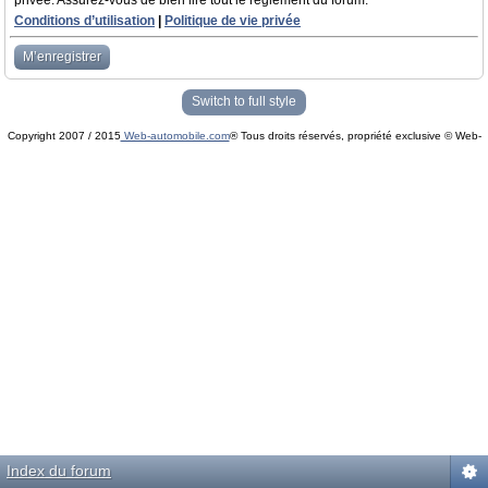
privée. Assurez-vous de bien lire tout le règlement du forum.
Conditions d’utilisation
|
Politique de vie privée
M’enregistrer
Switch to full style
Copyright 2007 / 2015
Web-automobile.com
® Tous droits réservés, propriété exclusive © Web-
Powered by
phpBB
© phpBB Group.
automobile.com
phpBB Mobile / SEO by
Artodia
.
Index du forum