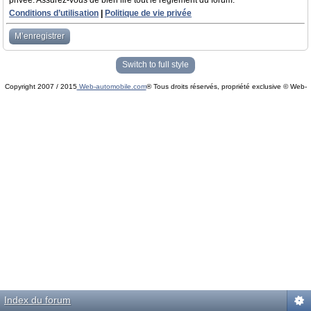
privée. Assurez-vous de bien lire tout le règlement du forum.
Conditions d’utilisation
|
Politique de vie privée
M’enregistrer
Switch to full style
Copyright 2007 / 2015
Web-automobile.com
® Tous droits réservés, propriété exclusive © Web-
Powered by
phpBB
© phpBB Group.
automobile.com
phpBB Mobile / SEO by
Artodia
.
Index du forum