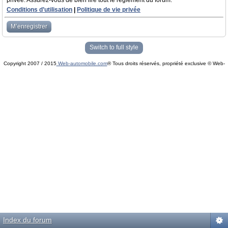
privée. Assurez-vous de bien lire tout le règlement du forum.
Conditions d’utilisation
|
Politique de vie privée
M’enregistrer
Switch to full style
Copyright 2007 / 2015
Web-automobile.com
® Tous droits réservés, propriété exclusive © Web-
Powered by
phpBB
© phpBB Group.
automobile.com
phpBB Mobile / SEO by
Artodia
.
Index du forum