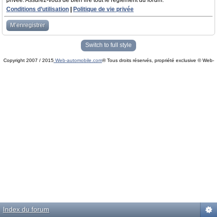
privée. Assurez-vous de bien lire tout le règlement du forum.
Conditions d’utilisation
|
Politique de vie privée
M’enregistrer
Switch to full style
Copyright 2007 / 2015
Web-automobile.com
® Tous droits réservés, propriété exclusive © Web-
Powered by
phpBB
© phpBB Group.
automobile.com
phpBB Mobile / SEO by
Artodia
.
Index du forum