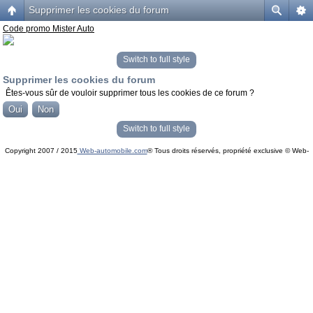
Supprimer les cookies du forum
Code promo Mister Auto
Switch to full style
Supprimer les cookies du forum
Êtes-vous sûr de vouloir supprimer tous les cookies de ce forum ?
Switch to full style
Copyright 2007 / 2015
Web-automobile.com
® Tous droits réservés, propriété exclusive © Web-
Powered by
phpBB
© phpBB Group.
automobile.com
phpBB Mobile / SEO by
Artodia
.