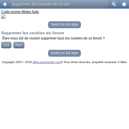
Supprimer les cookies du forum
Code promo Mister Auto
Switch to full style
Supprimer les cookies du forum
Êtes-vous sûr de vouloir supprimer tous les cookies de ce forum ?
Switch to full style
Copyright 2007 / 2015
Web-automobile.com
® Tous droits réservés, propriété exclusive © Web-
Powered by
phpBB
© phpBB Group.
automobile.com
phpBB Mobile / SEO by
Artodia
.