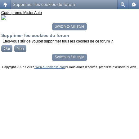
Supprimer les cookies du forum
Code promo Mister Auto
Switch to full style
Supprimer les cookies du forum
Êtes-vous sûr de vouloir supprimer tous les cookies de ce forum ?
Switch to full style
Copyright 2007 / 2015
Web-automobile.com
® Tous droits réservés, propriété exclusive © Web-
Powered by
phpBB
© phpBB Group.
automobile.com
phpBB Mobile / SEO by
Artodia
.