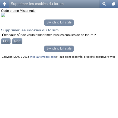
Supprimer les cookies du forum
Code promo Mister Auto
Switch to full style
Supprimer les cookies du forum
Êtes-vous sûr de vouloir supprimer tous les cookies de ce forum ?
Switch to full style
Copyright 2007 / 2015
Web-automobile.com
® Tous droits réservés, propriété exclusive © Web-
Powered by
phpBB
© phpBB Group.
automobile.com
phpBB Mobile / SEO by
Artodia
.