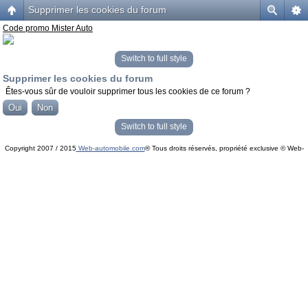
Supprimer les cookies du forum
Code promo Mister Auto
Switch to full style
Supprimer les cookies du forum
Êtes-vous sûr de vouloir supprimer tous les cookies de ce forum ?
Switch to full style
Copyright 2007 / 2015
Web-automobile.com
® Tous droits réservés, propriété exclusive © Web-
Powered by
phpBB
© phpBB Group.
automobile.com
phpBB Mobile / SEO by
Artodia
.