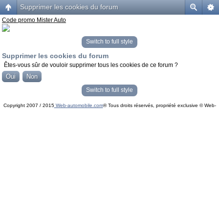
Supprimer les cookies du forum
Code promo Mister Auto
Switch to full style
Supprimer les cookies du forum
Êtes-vous sûr de vouloir supprimer tous les cookies de ce forum ?
Switch to full style
Copyright 2007 / 2015
Web-automobile.com
® Tous droits réservés, propriété exclusive © Web-
Powered by
phpBB
© phpBB Group.
automobile.com
phpBB Mobile / SEO by
Artodia
.