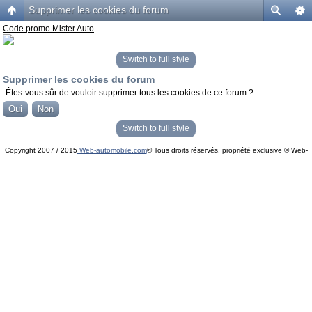
Supprimer les cookies du forum
Code promo Mister Auto
Switch to full style
Supprimer les cookies du forum
Êtes-vous sûr de vouloir supprimer tous les cookies de ce forum ?
Switch to full style
Copyright 2007 / 2015
Web-automobile.com
® Tous droits réservés, propriété exclusive © Web-
Powered by
phpBB
© phpBB Group.
automobile.com
phpBB Mobile / SEO by
Artodia
.