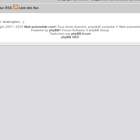
lux RSS
Liste des flux
, lamborghini,...)
ght 2007 / 2023
Web-automobile.com
® Tous droits réservés, propriété exclusive © Web-automob
Powered by
phpBB
® Forum Software © phpBB Group
Traduction par
phpBB-fr.com
phpBB SEO