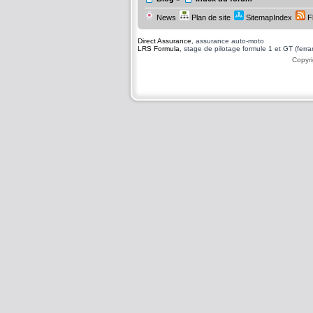
News
Plan de site
SitemapIndex
F
Direct Assurance
, assurance auto-moto
LRS Formula
, stage de pilotage formule 1 et GT (ferrari
Copyri