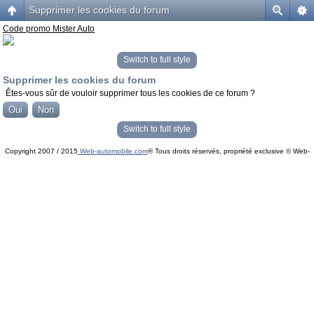
Supprimer les cookies du forum
Code promo Mister Auto
Switch to full style
Supprimer les cookies du forum
Êtes-vous sûr de vouloir supprimer tous les cookies de ce forum ?
Switch to full style
Copyright 2007 / 2015
Web-automobile.com
® Tous droits réservés, propriété exclusive © Web-
Powered by
phpBB
© phpBB Group.
automobile.com
phpBB Mobile / SEO by
Artodia
.