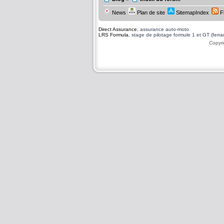
News
Plan de site
SitemapIndex
F
Direct Assurance
, assurance auto-moto
LRS Formula
, stage de pilotage formule 1 et GT (ferrari
Copyri