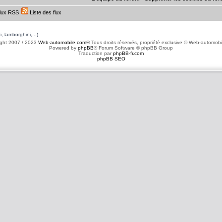
lux RSS
Liste des flux
, lamborghini,...)
ght 2007 / 2023
Web-automobile.com
® Tous droits réservés, propriété exclusive © Web-automob
Powered by
phpBB
® Forum Software © phpBB Group
Traduction par
phpBB-fr.com
phpBB SEO