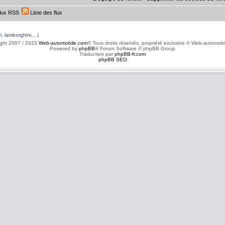
lux RSS
Liste des flux
, lamborghini,...)
ght 2007 / 2023
Web-automobile.com
® Tous droits réservés, propriété exclusive © Web-automob
Powered by
phpBB
® Forum Software © phpBB Group
Traduction par
phpBB-fr.com
phpBB SEO