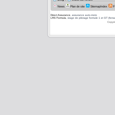
News
Plan de site
SitemapIndex
F
Direct Assurance
, assurance auto-moto
LRS Formula
, stage de pilotage formule 1 et GT (ferrari
Copyri